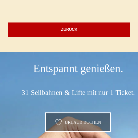
ZURÜCK
Entspannt genießen.
31 Seilbahnen & Lifte mit nur 1 Ticket.
URLAUB BUCHEN