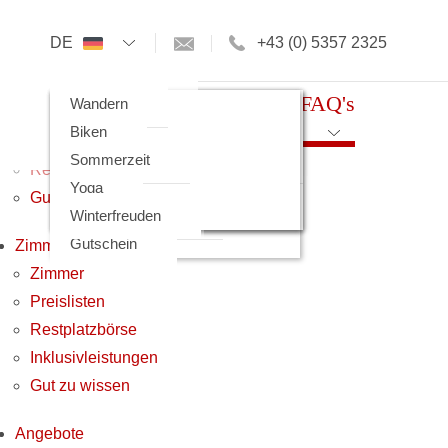
Hotel
DE
+43 (0) 5357 2325
Einblicke
Kulinarik
Hotel
Zimmer
Angebote
FAQ's
Einblicke
Zimmer
Ausflugstipps
Wandern
Wellness
Kulinarik
Preislisten
Ausflüge mit Kindern
Biken
Geschichte
Wellness
Restplatzbörse
Was tun bei Schlechtwetter ...
Sommerzeit
Region Kirchberg
Geschichte
Inklusivleistungen
Veranstaltungskalender
Yoga
Gutschein
Region Kirchberg
Gut zu wissen
Impressionen
Winterfreuden
Gutschein
Zimmer
Zimmer
Preislisten
Restplatzbörse
Inklusivleistungen
Gut zu wissen
Angebote