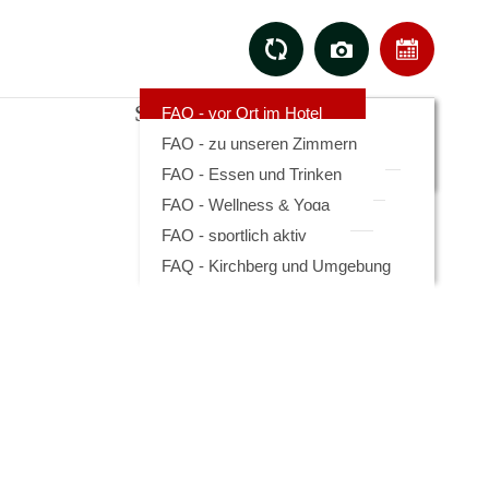
Sport & Aktiv
Tipps
Kontakt
FAQ - vor Ort im Hotel
Anfragen
FAQ - zu unseren Zimmern
Online Buchen
FAQ - Essen und Trinken
Lage & Anreise
FAQ - Wellness & Yoga
FAQ - sportlich aktiv
FAQ - Kirchberg und Umgebung